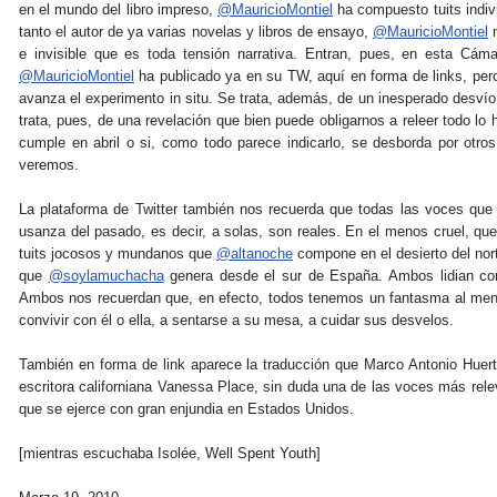
en el mundo del libro impreso,
@MauricioMontiel
ha compuesto tuits indi
tanto el autor de ya varias novelas y libros de ensayo,
@MauricioMontiel
n
e invisible que es toda tensión narrativa. Entran, pues, en esta Cáma
@MauricioMontiel
ha publicado ya en su TW, aquí en forma de links, per
avanza el experimento in situ. Se trata, además, de un inesperado desv
trata, pues, de una revelación que bien puede obligarnos a releer todo lo 
cumple en abril o si, como todo parece indicarlo, se desborda por otr
veremos.
La plataforma de Twitter también nos recuerda que todas las voces que 
usanza del pasado, es decir, a solas, son reales. En el menos cruel, que 
tuits jocosos y mundanos que
@altanoche
compone en el desierto del nort
que
@soylamuchacha
genera desde el sur de España. Ambos lidian co
Ambos nos recuerdan que, en efecto, todos tenemos un fantasma al me
convivir con él o ella, a sentarse a su mesa, a cuidar sus desvelos.
También en forma de link aparece la traducción que Marco Antonio Huerta 
escritora californiana Vanessa Place, sin duda una de las voces más rele
que se ejerce con gran enjundia en Estados Unidos.
[mientras escuchaba Isolée, Well Spent Youth]