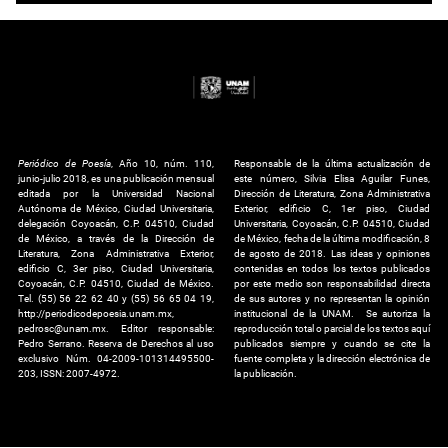
Periódico de Poesía
, Año 10, núm. 110,
Responsable de la última actualización de
junio-julio 2018, es una publicación mensual
este número, Silvia Elisa Aguilar Funes,
editada por la Universidad Nacional
Dirección de Literatura, Zona Administrativa
Autónoma de México, Ciudad Universitaria,
Exterior, edificio C, 1er piso, Ciudad
delegación Coyoacán, C.P. 04510, Ciudad
Universitaria, Coyoacán, C.P. 04510, Ciudad
de México, a través de la Dirección de
de México, fecha de la última modificación, 8
Literatura, Zona Administrativa Exterior,
de agosto de 2018. Las ideas y opiniones
edificio C, 3er piso, Ciudad Universitaria,
contenidas en todos los textos publicados
Coyoacán, C.P. 04510, Ciudad de México.
por este medio son responsabilidad directa
Tel. (55) 56 22 62 40 y (55) 56 65 04 19,
de sus autores y no representan la opinión
http://periodicodepoesia.unam.mx,
institucional de la UNAM. Se autoriza la
pedrosc@unam.mx. Editor responsable:
reproducción total o parcial de los textos aquí
Pedro Serrano. Reserva de Derechos al uso
publicados siempre y cuando se cite la
exclusivo Núm. 04-2009-101314495500-
fuente completa y la dirección electrónica de
203, ISSN: 2007-4972.
la publicación.