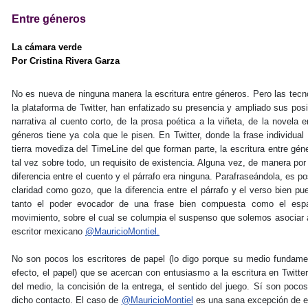
Entre géneros
La cámara verde
Por Cristina Rivera Garza
No es nueva de ninguna manera la escritura entre géneros. Pero las tecn
la plataforma de Twitter, han enfatizado su presencia y ampliado sus posib
narrativa al cuento corto, de la prosa poética a la viñeta, de la novela e
géneros tiene ya cola que le pisen. En Twitter, donde la frase individua
tierra movediza del TimeLine del que forman parte, la escritura entre gé
tal vez sobre todo, un requisito de existencia. Alguna vez, de manera po
diferencia entre el cuento y el párrafo era ninguna. Parafraseándola, es po
claridad como gozo, que la diferencia entre el párrafo y el verso bien p
tanto el poder evocador de una frase bien compuesta como el espa
movimiento, sobre el cual se columpia el suspenso que solemos asociar a
escritor mexicano
@MauricioMontiel.
No son pocos los escritores de papel (lo digo porque su medio fundament
efecto, el papel) que se acercan con entusiasmo a la escritura en Twitte
del medio, la concisión de la entrega, el sentido del juego. Sí son poco
dicho contacto. El caso de
@MauricioMontiel
es una sana excepción de es