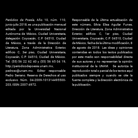
Periódico de Poesía
, Año 10, núm. 110,
Responsable de la última actualización de
junio-julio 2018, es una publicación mensual
este número, Silvia Elisa Aguilar Funes,
editada por la Universidad Nacional
Dirección de Literatura, Zona Administrativa
Autónoma de México, Ciudad Universitaria,
Exterior, edificio C, 1er piso, Ciudad
delegación Coyoacán, C.P. 04510, Ciudad
Universitaria, Coyoacán, C.P. 04510, Ciudad
de México, a través de la Dirección de
de México, fecha de la última modificación, 8
Literatura, Zona Administrativa Exterior,
de agosto de 2018. Las ideas y opiniones
edificio C, 3er piso, Ciudad Universitaria,
contenidas en todos los textos publicados
Coyoacán, C.P. 04510, Ciudad de México.
por este medio son responsabilidad directa
Tel. (55) 56 22 62 40 y (55) 56 65 04 19,
de sus autores y no representan la opinión
http://periodicodepoesia.unam.mx,
institucional de la UNAM. Se autoriza la
pedrosc@unam.mx. Editor responsable:
reproducción total o parcial de los textos aquí
Pedro Serrano. Reserva de Derechos al uso
publicados siempre y cuando se cite la
exclusivo Núm. 04-2009-101314495500-
fuente completa y la dirección electrónica de
203, ISSN: 2007-4972.
la publicación.