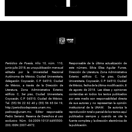
Periódico de Poesía
, Año 10, núm. 110,
Responsable de la última actualización de
junio-julio 2018, es una publicación mensual
este número, Silvia Elisa Aguilar Funes,
editada por la Universidad Nacional
Dirección de Literatura, Zona Administrativa
Autónoma de México, Ciudad Universitaria,
Exterior, edificio C, 1er piso, Ciudad
delegación Coyoacán, C.P. 04510, Ciudad
Universitaria, Coyoacán, C.P. 04510, Ciudad
de México, a través de la Dirección de
de México, fecha de la última modificación, 8
Literatura, Zona Administrativa Exterior,
de agosto de 2018. Las ideas y opiniones
edificio C, 3er piso, Ciudad Universitaria,
contenidas en todos los textos publicados
Coyoacán, C.P. 04510, Ciudad de México.
por este medio son responsabilidad directa
Tel. (55) 56 22 62 40 y (55) 56 65 04 19,
de sus autores y no representan la opinión
http://periodicodepoesia.unam.mx,
institucional de la UNAM. Se autoriza la
pedrosc@unam.mx. Editor responsable:
reproducción total o parcial de los textos aquí
Pedro Serrano. Reserva de Derechos al uso
publicados siempre y cuando se cite la
exclusivo Núm. 04-2009-101314495500-
fuente completa y la dirección electrónica de
203, ISSN: 2007-4972.
la publicación.