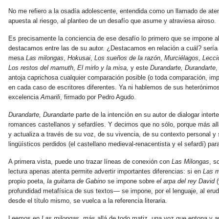
No me refiero a la osadía adolescente, entendida como un llamado de aten
apuesta al riesgo, al planteo de un desafío que asume y atraviesa airoso.
Es precisamente la conciencia de ese desafío lo primero que se impone al
destacamos entre las de su autor. ¿Destacamos en relación a cuál? sería 
mesa
Las milongas
,
Hokusai
,
Los sueños de la razón
,
Murciélagos
,
Lecci
Los restos del mamuth
,
El mirlo y la misa,
y este
Durandarte, Durandarte
,
antoja caprichosa cualquier comparación posible (o toda comparación, im
en cada caso de escritores diferentes. Ya ni hablemos de sus heterónimo
excelencia
Amarili
, firmado por Pedro Agudo.
Durandarte, Durandarte
parte de la intención en su autor de dialogar inter
romances castellanos y sefardíes. Y decimos que no sólo, porque más allá
y actualiza a través de su voz, de su vivencia, de su contexto personal y 
lingüísticos perdidos (el castellano medieval-renacentista y el sefardí) pa
A primera vista, puede uno trazar líneas de conexión con
Las Milongas
, s
lectura apenas atenta permite advertir importantes diferencias: si en
Las m
propio poeta,
la guitarra de Gabino
se impone sobre
el arpa del rey David
(
profundidad metafísica de sus textos— se impone, por el lenguaje, al erud
desde el título mismo, se vuelca a la referencia literaria.
Leemos en
Las milongas
, más allá de todo matiz, una voz que entona y a