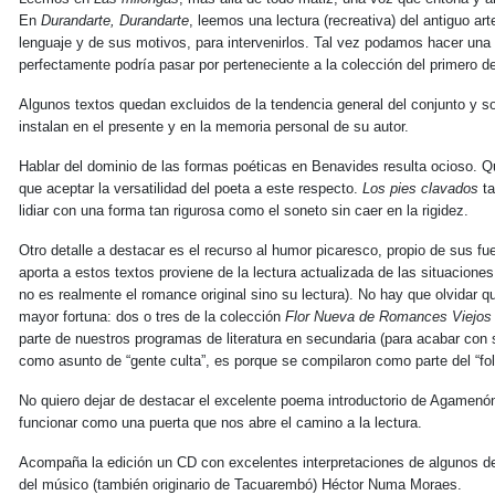
En
Durandarte, Durandarte
, leemos una lectura (recreativa) del antiguo ar
lenguaje y de sus motivos, para intervenirlos. Tal vez podamos hacer una
perfectamente podría pasar por perteneciente a la colección del primero de
Algunos textos quedan excluidos de la tendencia general del conjunto y 
instalan en el presente y en la memoria personal de su autor.
Hablar del dominio de las formas poéticas en Benavides resulta ocioso. Q
que aceptar la versatilidad del poeta a este respecto.
Los pies clavados
t
lidiar con una forma tan rigurosa como el soneto sin caer en la rigidez.
Otro detalle a destacar es el recurso al humor picaresco, propio de sus f
aporta a estos textos proviene de la lectura actualizada de las situacione
no es realmente el romance original sino su lectura). No hay que olvidar q
mayor fortuna: dos o tres de la colección
Flor Nueva de Romances Viejos
parte de nuestros programas de literatura en secundaria (para acabar con 
como asunto de “gente culta”, es porque se compilaron como parte del “folc
No quiero dejar de destacar el excelente poema introductorio de Agamenón 
funcionar como una puerta que nos abre el camino a la lectura.
Acompaña la edición un CD con excelentes interpretaciones de algunos de l
del músico (también originario de Tacuarembó) Héctor Numa Moraes.