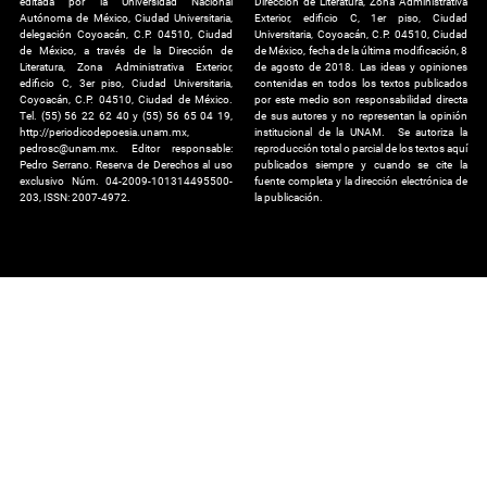
editada por la Universidad Nacional
Dirección de Literatura, Zona Administrativa
Autónoma de México, Ciudad Universitaria,
Exterior, edificio C, 1er piso, Ciudad
delegación Coyoacán, C.P. 04510, Ciudad
Universitaria, Coyoacán, C.P. 04510, Ciudad
de México, a través de la Dirección de
de México, fecha de la última modificación, 8
Literatura, Zona Administrativa Exterior,
de agosto de 2018. Las ideas y opiniones
edificio C, 3er piso, Ciudad Universitaria,
contenidas en todos los textos publicados
Coyoacán, C.P. 04510, Ciudad de México.
por este medio son responsabilidad directa
Tel. (55) 56 22 62 40 y (55) 56 65 04 19,
de sus autores y no representan la opinión
http://periodicodepoesia.unam.mx,
institucional de la UNAM. Se autoriza la
pedrosc@unam.mx. Editor responsable:
reproducción total o parcial de los textos aquí
Pedro Serrano. Reserva de Derechos al uso
publicados siempre y cuando se cite la
exclusivo Núm. 04-2009-101314495500-
fuente completa y la dirección electrónica de
203, ISSN: 2007-4972.
la publicación.