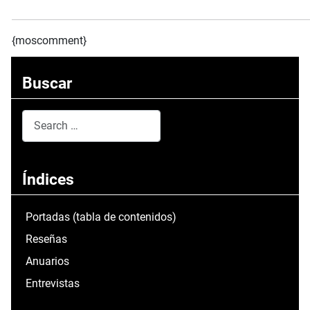
{moscomment}
Buscar
Search
Type 2 or more characters for results.
Índices
Portadas (tabla de contenidos)
Reseñas
Anuarios
Entrevistas