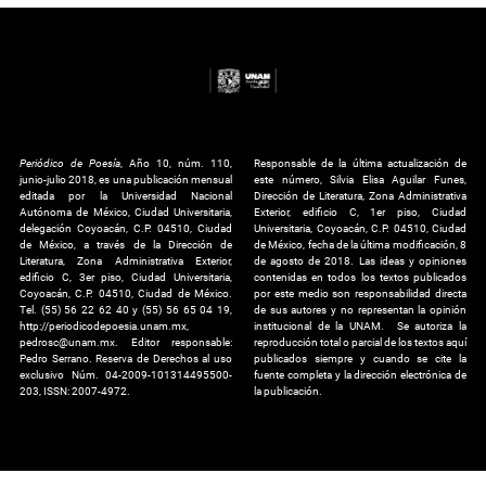
Periódico de Poesía
, Año 10, núm. 110,
Responsable de la última actualización de
junio-julio 2018, es una publicación mensual
este número, Silvia Elisa Aguilar Funes,
editada por la Universidad Nacional
Dirección de Literatura, Zona Administrativa
Autónoma de México, Ciudad Universitaria,
Exterior, edificio C, 1er piso, Ciudad
delegación Coyoacán, C.P. 04510, Ciudad
Universitaria, Coyoacán, C.P. 04510, Ciudad
de México, a través de la Dirección de
de México, fecha de la última modificación, 8
Literatura, Zona Administrativa Exterior,
de agosto de 2018. Las ideas y opiniones
edificio C, 3er piso, Ciudad Universitaria,
contenidas en todos los textos publicados
Coyoacán, C.P. 04510, Ciudad de México.
por este medio son responsabilidad directa
Tel. (55) 56 22 62 40 y (55) 56 65 04 19,
de sus autores y no representan la opinión
http://periodicodepoesia.unam.mx,
institucional de la UNAM. Se autoriza la
pedrosc@unam.mx. Editor responsable:
reproducción total o parcial de los textos aquí
Pedro Serrano. Reserva de Derechos al uso
publicados siempre y cuando se cite la
exclusivo Núm. 04-2009-101314495500-
fuente completa y la dirección electrónica de
203, ISSN: 2007-4972.
la publicación.